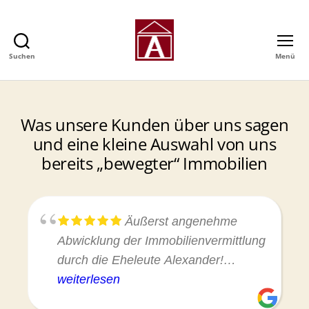
Suchen
Menü
Alexander
GmbH
-
Immobilienmakler
Was unsere Kunden über uns sagen
in
Hamburg
und eine kleine Auswahl von uns
bereits „bewegter“ Immobilien
Äußerst angenehme
Abwicklung der Immobilienvermittlung
durch die Eheleute Alexander!
Schnelles Antwortverhalten, stets
weiterlesen
konstruktiv und zielführend. Sehr zu