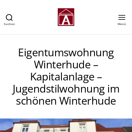
Suchen
Menü
Alexander
GmbH
-
Immobilienmakler
Eigentumswohnung
in
Hamburg
Winterhude –
Kapitalanlage –
Jugendstilwohnung im
schönen Winterhude