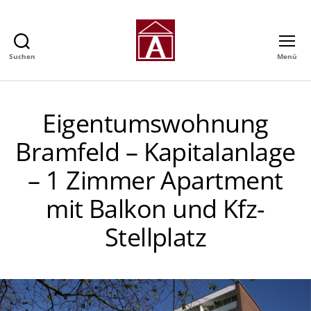
Suchen
Menü
Alexander
GmbH
-
Immobilienmakler
Eigentumswohnung
in
Hamburg
Bramfeld – Kapitalanlage
– 1 Zimmer Apartment
mit Balkon und Kfz-
Stellplatz