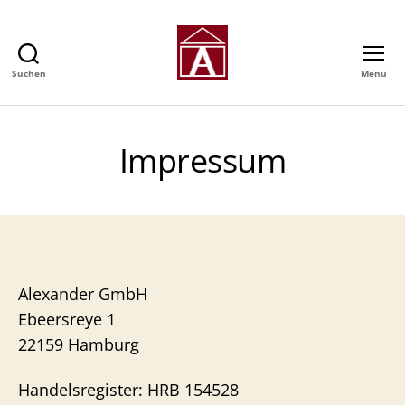
Suchen
Menü
Alexander
GmbH
-
Immobilienmakler
Impressum
in
Hamburg
Alexander GmbH
Ebeersreye 1
22159 Hamburg
Handelsregister: HRB 154528