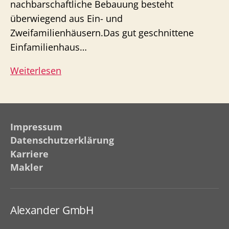
nachbarschaftliche Bebauung besteht
überwiegend aus Ein- und
Zweifamilienhäusern.Das gut geschnittene
Einfamilienhaus…
Einfamilienhaus
Weiterlesen
Sasel
–
Haus
Impressum
mit
Datenschutzerklärung
Süd-/West-
Karriere
Terrasse
Makler
und
großem
Grundstück
Alexander GmbH