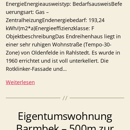
EnergieEnergieausweistyp: BedarfsausweisBefe
uerungsart: Gas –
ZentralheizungEndenergiebedarf: 193,24
kWh/(m2*a)Energieeffizienzklasse: F
ObjektbeschreibungDas Endreihenhaus liegt in
einer sehr ruhigen Wohnstraße (Tempo-30-
Zone) von Oldenfelde in Rahlstedt. Es wurde in
1960 errichtet und ist voll unterkellert. Die
Rotklinker-Fassade und…
Endreihenhaus
Weiterlesen
Rahlstedt
–
fußläufig
Eigentumswohnung
zur
U-
Barmbek – 500m zur