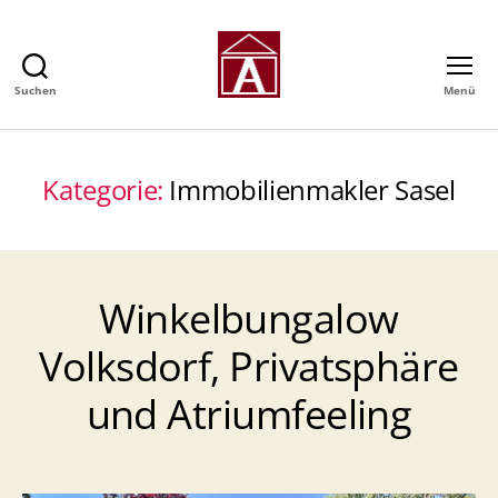
Suchen
Menü
Alexander
GmbH
-
Immobilienmakler
Kategorie:
Immobilienmakler Sasel
in
Hamburg
Winkelbungalow
Volksdorf, Privatsphäre
und Atriumfeeling