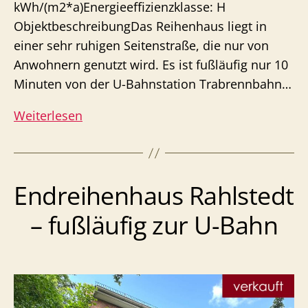
kWh/(m2*a)Energieeffizienzklasse: H
ObjektbeschreibungDas Reihenhaus liegt in
einer sehr ruhigen Seitenstraße, die nur von
Anwohnern genutzt wird. Es ist fußläufig nur 10
Minuten von der U-Bahnstation Trabrennbahn…
Reihenhaus
Weiterlesen
Farmsen-
Berne
–
Endreihenhaus Rahlstedt
3
Zimmer
– fußläufig zur U-Bahn
für
die
kleine
Familie