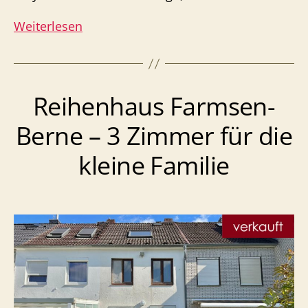
Doppelhaushälfte
Weiterlesen
Volksdorf,
charmantes
Haus
Reihenhaus Farmsen-
zu
mieten
Berne – 3 Zimmer für die
kleine Familie