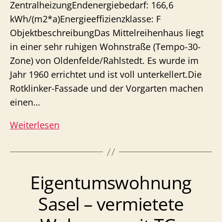
ZentralheizungEndenergiebedarf: 166,6
kWh/(m2*a)Energieeffizienzklasse: F
ObjektbeschreibungDas Mittelreihenhaus liegt
in einer sehr ruhigen Wohnstraße (Tempo-30-
Zone) von Oldenfelde/Rahlstedt. Es wurde im
Jahr 1960 errichtet und ist voll unterkellert.Die
Rotklinker-Fassade und der Vorgarten machen
einen…
Reihenhaus
Weiterlesen
Rahlstedt
–
Haus
Eigentumswohnung
mit
ausgebautem
Sasel – vermietete
Dach
und