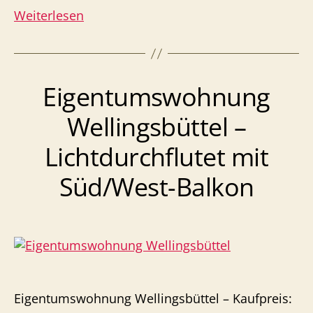
Eigentumswohnung
Weiterlesen
Bramfeld
–
Lichtdurchflutet
Eigentumswohnung
mit
Loggia
Wellingsbüttel –
Lichtdurchflutet mit
Süd/West-Balkon
Eigentumswohnung Wellingsbüttel – Kaufpreis: