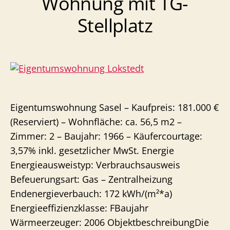
Wohnung mit TG-
Süd/West-
Stellplatz
Terrasse
Eigentumswohnung Sasel – Kaufpreis: 181.000 €
(Reserviert) – Wohnfläche: ca. 56,5 m2 –
Zimmer: 2 – Baujahr: 1966 – Käufercourtage:
3,57% inkl. gesetzlicher MwSt. Energie
Energieausweistyp: Verbrauchsausweis
Befeuerungsart: Gas – Zentralheizung
Endenergieverbauch: 172 kWh/(m²*a)
Energieeffizienzklasse: FBaujahr
Wärmeerzeuger: 2006 ObjektbeschreibungDie