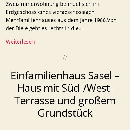
Zweizimmerwohnung befindet sich im
Erdgeschoss eines viergeschossigen
Mehrfamilienhauses aus dem Jahre 1966.Von
der Diele geht es rechts in die…
Eigentumswohnung
Weiterlesen
Sasel
–
vermietete
Einfamilienhaus Sasel –
Wohnung
mit
Haus mit Süd-/West-
TG-
Terrasse und großem
Stellplatz
Grundstück