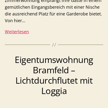
Zimmerwohnung empfängt ihre Gäste in einem
gemütlichen Eingangsbereich mit einer Nische
die ausreichend Platz für eine Garderobe bietet.
Von hier…
Eigentumswohnung
Weiterlesen
Barmbek
–
500m
Eigentumswohnung
zur
Fuhle
Bramfeld –
Lichtdurchflutet mit
Loggia