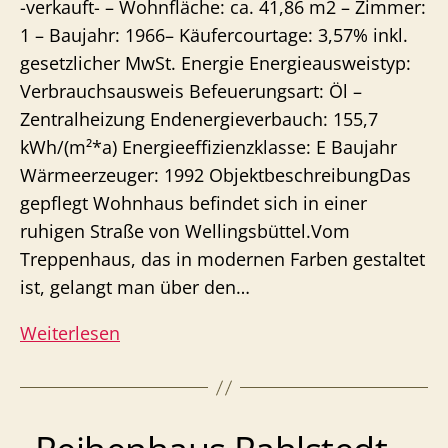
-verkauft- – Wohnfläche: ca. 41,86 m2 – Zimmer:
1 – Baujahr: 1966– Käufercourtage: 3,57% inkl.
gesetzlicher MwSt. Energie Energieausweistyp:
Verbrauchsausweis Befeuerungsart: Öl –
Zentralheizung Endenergieverbauch: 155,7
kWh/(m²*a) Energieeffizienzklasse: E Baujahr
Wärmeerzeuger: 1992 ObjektbeschreibungDas
gepflegt Wohnhaus befindet sich in einer
ruhigen Straße von Wellingsbüttel.Vom
Treppenhaus, das in modernen Farben gestaltet
ist, gelangt man über den…
Eigentumswohnung
Weiterlesen
Wellingsbüttel
–
Lichtdurchflutet
mit