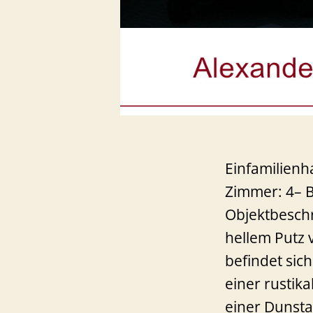
Einfamilienh
Zimmer: 4– B
Objektbeschr
hellem Putz 
befindet sic
einer rustik
einer Dunst