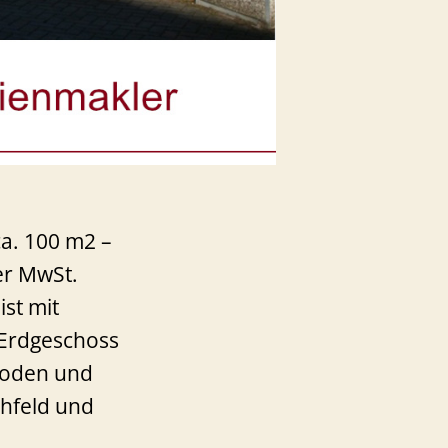
ca. 100 m2 –
er MwSt.
st mit
 Erdgeschoss
boden und
chfeld und