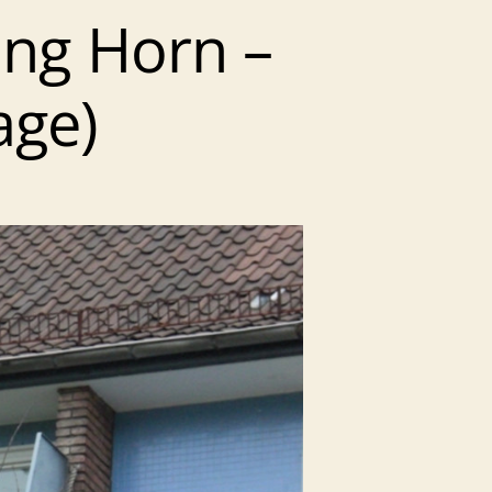
ng Horn –
age)