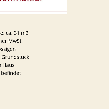
e: ca. 31 m2
cher MwSt.
ossigen
s Grundstück
m Haus
 befindet