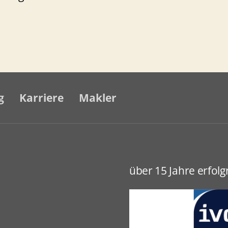
infamilienhaus
Horn
intergarten
und
g
Karriere
Makler
großes
Grundstück
über 15 Jahre erfol