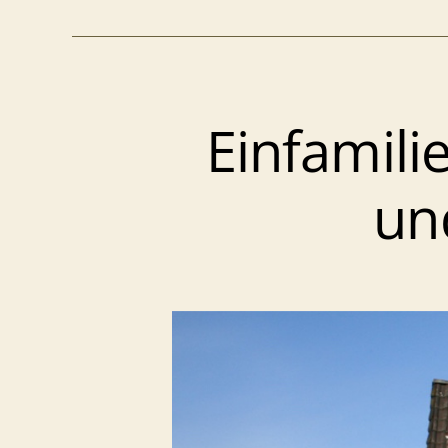
–
v
Einfamili
(
un