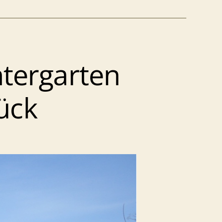
ntergarten
ück