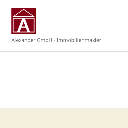
Alexander
Alexander GmbH - Immobilienmakler
GmbH
-
Immobilienmakler
in
Hamburg