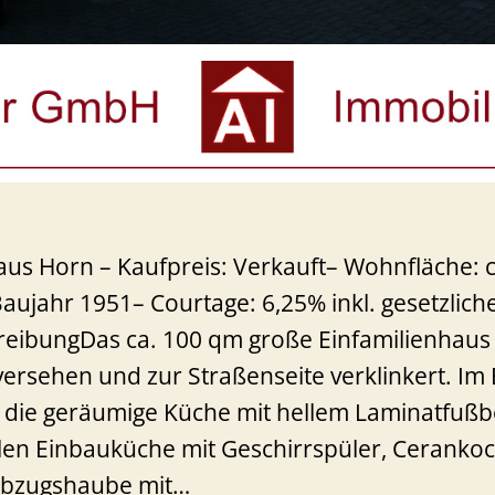
aus Horn – Kaufpreis: Verkauft– Wohnfläche: 
aujahr 1951– Courtage: 6,25% inkl. gesetzlich
eibungDas ca. 100 qm große Einfamilienhaus i
versehen und zur Straßenseite verklinkert. Im
h die geräumige Küche mit hellem Laminatfuß
alen Einbauküche mit Geschirrspüler, Ceranko
abzugshaube mit…