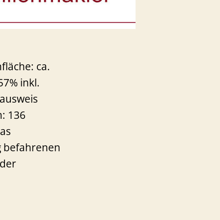
läche: ca.
57% inkl.
sausweis
: 136
Das
g befahrenen
 der