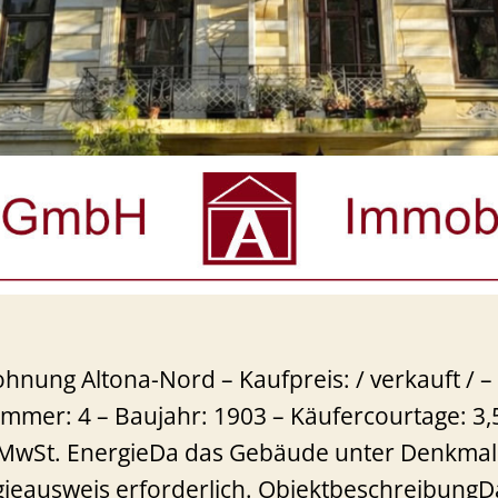
nung Altona-Nord – Kaufpreis: / verkauft / –
immer: 4 – Baujahr: 1903 – Käufercourtage: 3,
 MwSt. EnergieDa das Gebäude unter Denkmals
rgieausweis erforderlich. ObjektbeschreibungD