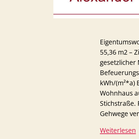
Eigentumswoh
55,36 m2 – Z
gesetzlicher
Befeuerungsa
kWh/(m²*a) E
Wohnhaus aus
Stichstraße.
Gehwege ver
Weiterlesen