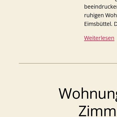
beeindrucken
ruhigen Woh
Eimsbüttel. 
Weiterlesen
A
–
J
m
Wohnung 
W
Zimme
E