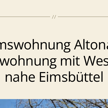
okstedt
Balkon
und
TG-
mswohnung Alton
tellplatz
ilwohnung mit Wes
ermietet
nahe Eimsbüttel