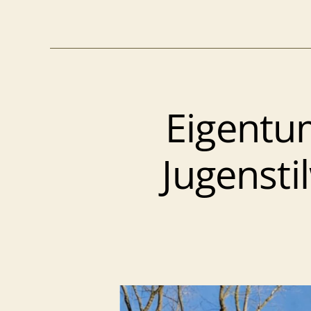
L
–
Eigentu
S
–
Jugenst
v