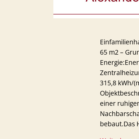
Einfamilienh
65 m2 – Grun
Energie:Ener
Zentralheiz
315,8 kWh/(m
Objektbeschr
einer ruhig
Nachbarschaf
bebaut.Das 