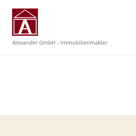
Alexander
Alexander GmbH - Immobilienmakler
GmbH
-
Immobilienmakler
in
Hamburg