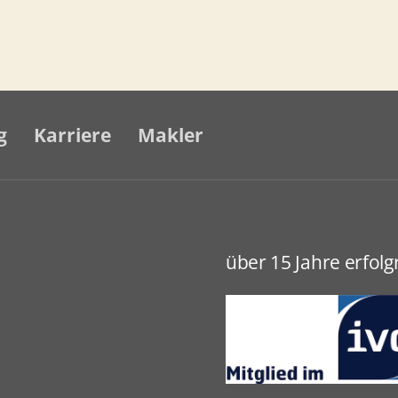
infamilienhaus
Hummelsbüttel
leines
Haus
g
Karriere
Makler
it
arport
und
Garten
über 15 Jahre erfol