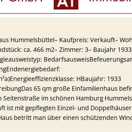
aus Hummelsbüttel– Kaufpreis: Verkauft– Woh
dstück: ca. 466 m2– Zimmer: 3– Baujahr 1933
gieausweistyp: BedarfsausweisBefeuerungsart
ungEndenergiebedarf:
²a)Energieeffizienzklasse: HBaujahr: 1933
eibungDas 65 qm große Einfamilienhaus befin
en Seitenstraße im schönen Hamburg Hummelsb
t ist mit gepflegten Einzel- und Doppelhäuse
Haus betritt man über einen schützenden Win