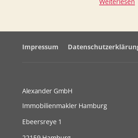
E
Weiterlesen
–
K
Impressum
Datenschutzerklärun
m
C
Alexander GmbH
Immobilienmakler Hamburg
Ebeersreye 1
22159 Hamburg