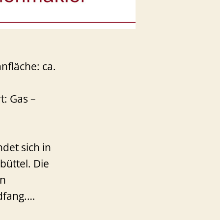
nfläche: ca.
: Gas –
det sich in
üttel. Die
rn
dfang.…