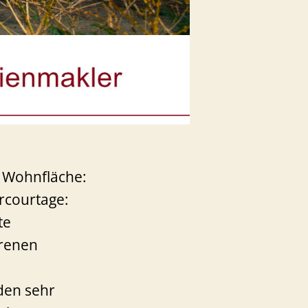
– Wohnfläche:
rcourtage:
te
hrenen
den sehr