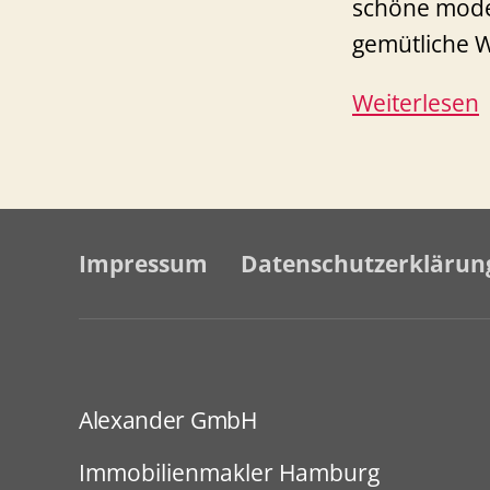
schöne mode
gemütliche
Weiterlesen
B
–
Impressum
Datenschutzerklärun
m
Alexander GmbH
K
S
Immobilienmakler Hamburg