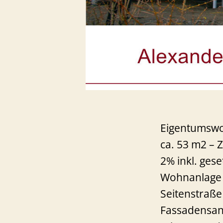
Eigentumswoh
ca. 53 m2 – 
2% inkl. ges
Wohnanlage a
Seitenstraße
Fassadensani