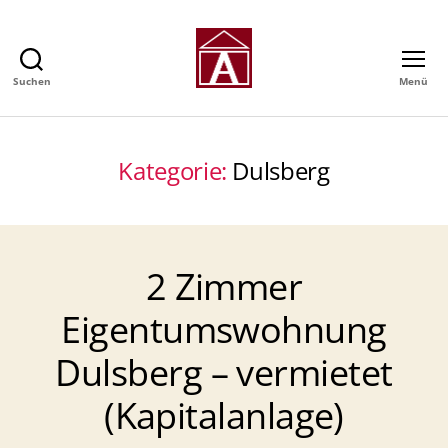
Suchen
Menü
Alexander
GmbH
-
Immobilienmakler
Kategorie:
Dulsberg
in
Hamburg
2 Zimmer
Eigentumswohnung
Dulsberg – vermietet
(Kapitalanlage)