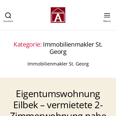
Suchen
Menü
Alexander
GmbH
-
Immobilienmakler
Kategorie:
Immobilienmakler St.
in
Georg
Hamburg
Immobilienmakler St. Georg
Eigentumswohnung
Eilbek – vermietete 2-
Zimmerwohnung nahe