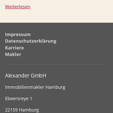
Eigentumswohnung
Weiterlesen
Eilbek
–
vermietete
Impressum
2-
Datenschutzerklärung
Zimmerwohnung
Karriere
nahe
Makler
Jacobipark
Alexander GmbH
Immobilienmakler Hamburg
Ebeersreye 1
22159 Hamburg