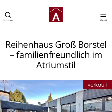
Suchen
Menü
Alexander
GmbH
-
Immobilienmakler
Reihenhaus Groß Borstel
in
Hamburg
– familienfreundlich im
Atriumstil