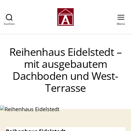
Suchen
Menü
Alexander
GmbH
-
Immobilienmakler
Reihenhaus Eidelstedt –
in
Hamburg
mit ausgebautem
Dachboden und West-
Terrasse