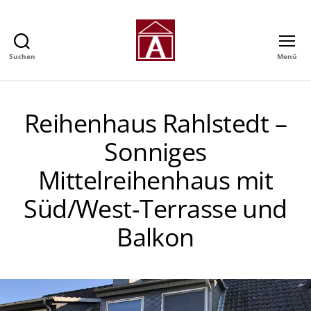
Suchen
Menü
Alexander
GmbH
-
Immobilienmakler
Reihenhaus Rahlstedt –
in
Hamburg
Sonniges
Mittelreihenhaus mit
Süd/West-Terrasse und
Balkon