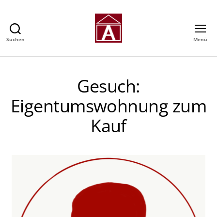
Suchen
Menü
Alexander
GmbH
-
Immobilienmakler
Gesuch:
in
Hamburg
Eigentumswohnung zum
Kauf